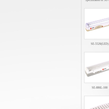
Specification of SE
SE-5520(LED)
SE-886L-100