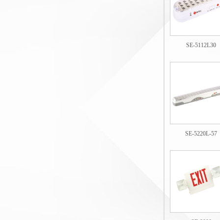
SE-5112L30
SE-5220L-57